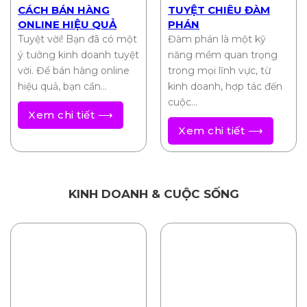
CÁCH BÁN HÀNG
TUYỆT CHIÊU ĐÀM
ONLINE HIỆU QUẢ
PHÁN
Tuyệt vời! Bạn đã có một
Đàm phán là một kỹ
ý tưởng kinh doanh tuyệt
năng mềm quan trọng
vời. Để bán hàng online
trong mọi lĩnh vực, từ
hiệu quả, bạn cần…
kinh doanh, hợp tác đến
cuộc…
Xem chi tiết ⟶
Xem chi tiết ⟶
KINH DOANH & CUỘC SỐNG