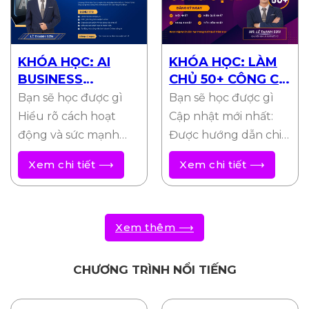
KHÓA HỌC: AI
KHÓA HỌC: LÀM
BUSINESS
CHỦ 50+ CÔNG CỤ
MASTER
AI
Bạn sẽ học được gì
Bạn sẽ học được gì
Hiểu rõ cách hoạt
Cập nhật mới nhất:
động và sức mạnh
Được hướng dẫn chi
của AI: Nắm vững các
tiết các công cụ AI
Xem chi tiết ⟶
Xem chi tiết ⟶
nguyên tắc…
tiên tiến,…
Xem thêm ⟶
CHƯƠNG TRÌNH NỔI TIẾNG