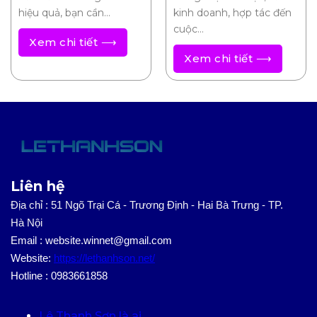
hiệu quả, bạn cần…
kinh doanh, hợp tác đến
cuộc…
Xem chi tiết ⟶
Xem chi tiết ⟶
Liên hệ
Địa chỉ : 51 Ngõ Trại Cá - Trương Định - Hai Bà Trưng - TP.
Hà Nội
Email : website.winnet@gmail.com
Website:
https://lethanhson.net/
Hotline : 0983661858
Lê Thanh Sơn là ai