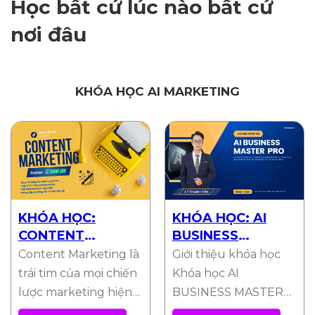
Học bất cứ lúc nào bất cứ
nơi đâu
KHÓA HỌC AI MARKETING
KHÓA HỌC:
KHÓA HỌC: AI
CONTENT
BUSINESS
MARKETING
MASTER PRO
Content Marketing là
Giới thiệu khóa học
trái tim của mọi chiến
Khóa học AI
lược marketing hiện
BUSINESS MASTER
đại. Trong một thế
Pro được thiết kế đặc