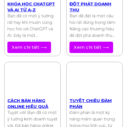
KHÓA HỌC CHATGPT
ĐỘT PHÁT DOANH
VÀ AI TỪ A-Z
THU
Bạn đã có một ý tưởng
Bạn đã đặt ra một câu
rất hay khi muốn cùng
hỏi rất đúng trọng tâm.
học hỏi với ChatGPT và
Nâng cao thương hiệu
AI. Đây là một…
để đột phá doanh thu…
Xem chi tiết ⟶
Xem chi tiết ⟶
CÁCH BÁN HÀNG
TUYỆT CHIÊU ĐÀM
ONLINE HIỆU QUẢ
PHÁN
Tuyệt vời! Bạn đã có một
Đàm phán là một kỹ
ý tưởng kinh doanh tuyệt
năng mềm quan trọng
vời. Để bán hàng online
trong mọi lĩnh vực, từ