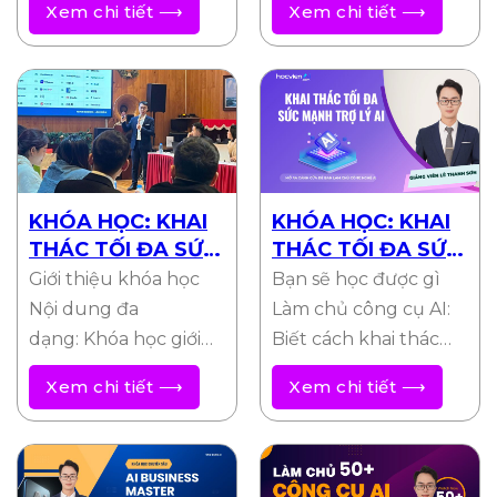
Xem chi tiết ⟶
Xem chi tiết ⟶
giới số hóa nơi khách…
biệt dành cho các nhà
quản lý, chủ…
KHÓA HỌC: KHAI
KHÓA HỌC: KHAI
THÁC TỐI ĐA SỨC
THÁC TỐI ĐA SỨC
MẠNH 25 TRỢ LÝ
MẠNH TRỢ LÝ AI
Giới thiệu khóa học
Bạn sẽ học được gì
AI
Nội dung đa
Làm chủ công cụ AI:
dạng: Khóa học giới
Biết cách khai thác
thiệu và hướng dẫn
các nền tảng AI phổ
Xem chi tiết ⟶
Xem chi tiết ⟶
chi tiết cách sử
biến…
dụng 25 công…