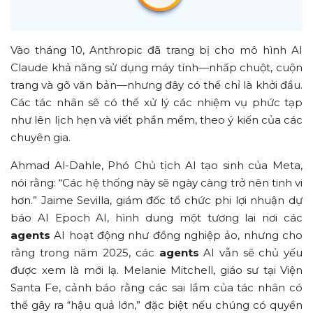
Vào tháng 10, Anthropic đã trang bị cho mô hình AI
Claude khả năng sử dụng máy tính—nhấp chuột, cuộn
trang và gõ văn bản—nhưng đây có thể chỉ là khởi đầu.
Các tác nhân sẽ có thể xử lý các nhiệm vụ phức tạp
như lên lịch hẹn và viết phần mềm, theo ý kiến của các
chuyên gia.
Ahmad Al-Dahle, Phó Chủ tịch AI tạo sinh của Meta,
nói rằng: “Các hệ thống này sẽ ngày càng trở nên tinh vi
hơn.” Jaime Sevilla, giám đốc tổ chức phi lợi nhuận dự
báo AI Epoch AI, hình dung một tương lai nơi các
agents
AI hoạt động như đồng nghiệp ảo, nhưng cho
rằng trong năm 2025, các
agents
AI vẫn sẽ chủ yếu
được xem là mới lạ. Melanie Mitchell, giáo sư tại Viện
Santa Fe, cảnh báo rằng các sai lầm của tác nhân có
thể gây ra “hậu quả lớn,” đặc biệt nếu chúng có quyền