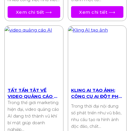
Xem chi tiết ⟶
Xem chi tiết ⟶
TẤT TẦN TẬT VỀ
KLING AI TẠO ẢNH:
VIDEO QUẢNG CÁO AI:
CÔNG CỤ AI ĐỘT PHÁ
TỐI ƯU CHI PHÍ, TỐI
CHO SÁNG TẠO HÌNH
Trong thế giới marketing
Trong thời đại nội dung
ĐA HIỆU QUẢ
ẢNH 2025
hiện đại, video quảng cáo
số phát triển như vũ bão,
AI đang trở thành vũ khí
nhu cầu tạo ra hình ảnh
bí mật giúp doanh
độc đáo, chất…
nghiệp…