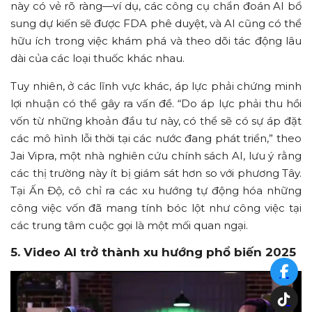
này có vẻ rõ ràng—ví dụ, các công cụ chẩn đoán AI bổ
sung dự kiến sẽ được FDA phê duyệt, và AI cũng có thể
hữu ích trong việc khám phá và theo dõi tác động lâu
dài của các loại thuốc khác nhau.
Tuy nhiên, ở các lĩnh vực khác, áp lực phải chứng minh
lợi nhuận có thể gây ra vấn đề. “Do áp lực phải thu hồi
vốn từ những khoản đầu tư này, có thể sẽ có sự áp đặt
các mô hình lỗi thời tại các nước đang phát triển,” theo
Jai Vipra, một nhà nghiên cứu chính sách AI, lưu ý rằng
các thị trường này ít bị giám sát hơn so với phương Tây.
Tại Ấn Độ, cô chỉ ra các xu hướng tự động hóa những
công việc vốn đã mang tính bóc lột như công việc tại
các trung tâm cuộc gọi là một mối quan ngại.
5. Video AI trở thành xu hướng phổ biến 2025