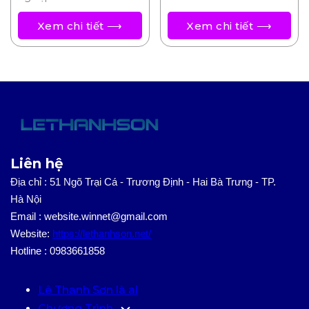
Xem chi tiết ⟶
Xem chi tiết ⟶
Liên hệ
Địa chỉ : 51 Ngõ Trại Cá - Trương Định - Hai Bà Trưng - TP.
Hà Nội
Email : website.winnet@gmail.com
Website:
https://lethanhson.net/
Hotline : 0983661858
Lê Thanh Sơn là ai
Chương Trình