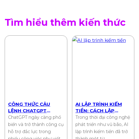
Tìm hiểu thêm kiến thức
CÔNG THỨC CÂU
AI LẬP TRÌNH KIẾM
LỆNH CHATGPT
TIỀN: CÁCH LẬP
CHUẨN NHẤT 2025
TRÌNH VIÊN BIẾN Ý
ChatGPT ngày càng phổ
Trong thời đại công nghệ
TƯỞNG THÀNH THU
biến và trở thành công cụ
phát triển như vũ bão, AI
NHẬP THỤ ĐỘNG
hỗ trợ đắc lực trong
lập trình kiếm tiền đã trở
nhiều công việc như viết…
thành một từ…