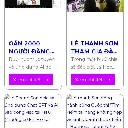
GẦN 2000
LÊ THANH SƠN
NGƯỜI ĐĂNG
THAM GIA ĐÀO
KÝ THAM GIA
TẠO VÀ CHIA
Buổi học trực tuyến
Trong một buổi chia
BUỔI HỌC AI
SẺ CHATGPT &
về ứng dụng AI do
sẻ đặc biệt tại Học
ONLINE CÙNG
giảng viên Lê Thanh
AI CHO HỌC
viện Quản lý Chuyên
Xem chi tiết ⟶
Xem chi tiết ⟶
Sơn tổ chức đã thu
nghiệp (PMA),
GIẢNG VIÊN LÊ
VIỆN TẠI PMA
hút sự…
chuyên gia AI hàng
THANH SƠN
đầu…