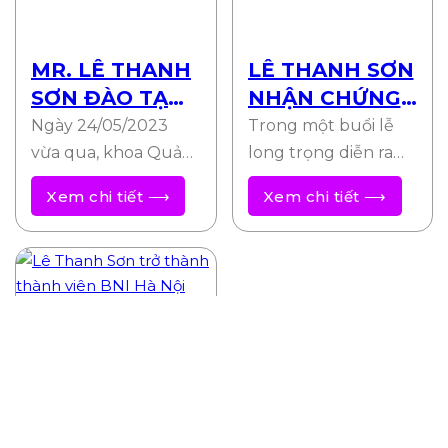
MR. LÊ THANH
LÊ THANH SƠN
SƠN ĐÀO TẠO
NHẬN CHỨNG
THIẾT KẾ
NHẬN
Ngày 24/05/2023
Trong một buổi lễ
LANDING PAGE
LEADERSHIP
vừa qua, khoa Quản
long trọng diễn ra
BÁN HÀNG
trị Kinh doanh kết
TEAM CỦA BNI
vào ngày 15/3/2024,
Xem chi tiết ⟶
Xem chi tiết ⟶
hợp với Câu lạc bộ
ông Lê Thanh Sơn
CHUYÊN
Startup & Marketing
(Founder Winnet
NGHIỆP
tổ chức…
Media) đã vinh…