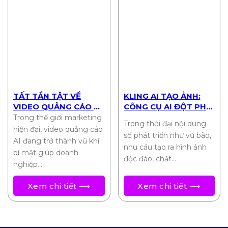
TẤT TẦN TẬT VỀ
KLING AI TẠO ẢNH:
VIDEO QUẢNG CÁO AI:
CÔNG CỤ AI ĐỘT PHÁ
TỐI ƯU CHI PHÍ, TỐI
CHO SÁNG TẠO HÌNH
Trong thế giới marketing
Trong thời đại nội dung
ĐA HIỆU QUẢ
ẢNH 2025
hiện đại, video quảng cáo
số phát triển như vũ bão,
AI đang trở thành vũ khí
nhu cầu tạo ra hình ảnh
bí mật giúp doanh
độc đáo, chất…
nghiệp…
Xem chi tiết ⟶
Xem chi tiết ⟶