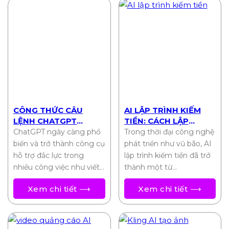
CÔNG THỨC CÂU
AI LẬP TRÌNH KIẾM
LỆNH CHATGPT
TIỀN: CÁCH LẬP
CHUẨN NHẤT 2025
TRÌNH VIÊN BIẾN Ý
ChatGPT ngày càng phổ
Trong thời đại công nghệ
TƯỞNG THÀNH THU
biến và trở thành công cụ
phát triển như vũ bão, AI
NHẬP THỤ ĐỘNG
hỗ trợ đắc lực trong
lập trình kiếm tiền đã trở
nhiều công việc như viết…
thành một từ…
Xem chi tiết ⟶
Xem chi tiết ⟶