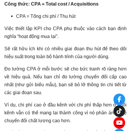
Công thức: CPA = Total cost / Acquisitions
CPA = Tổng chi phí / Thu hút
Việc thiết lập KPI cho CPA phụ thuộc vào cách bạn định
nghĩa “hoạt động mua lại”.
Sẽ rất hữu ích khi có nhiều giai đoạn thu hút để theo dõi
hiệu suất trong toàn bộ hành trình của người dùng.
Đo lường CPA ở mỗi bước sẽ cho bức tranh rõ ràng hơn
về hiệu quả. Nếu bạn chỉ đo lường chuyển đổi cấp cao
nhất (như gửi biểu mẫu), bạn sẽ bỏ lỡ thông tin chi tiết từ
các giai đoạn sau.
Ví dụ, chi phí cao ở đầu kênh với chi phí thấp hơn ở cuối
kênh vẫn có thể mang lại thành công vì nó phản ánh tỷ lệ
chuyển đổi chất lượng cao hơn.