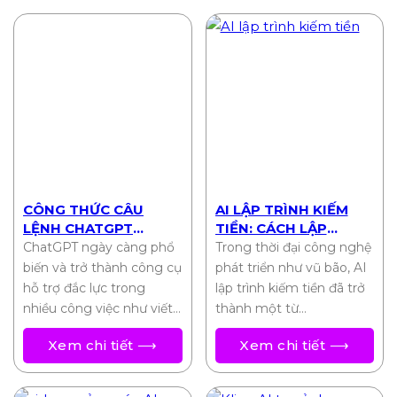
CÔNG THỨC CÂU
AI LẬP TRÌNH KIẾM
LỆNH CHATGPT
TIỀN: CÁCH LẬP
CHUẨN NHẤT 2025
TRÌNH VIÊN BIẾN Ý
ChatGPT ngày càng phổ
Trong thời đại công nghệ
TƯỞNG THÀNH THU
biến và trở thành công cụ
phát triển như vũ bão, AI
NHẬP THỤ ĐỘNG
hỗ trợ đắc lực trong
lập trình kiếm tiền đã trở
nhiều công việc như viết…
thành một từ…
Xem chi tiết ⟶
Xem chi tiết ⟶