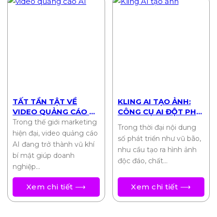
TẤT TẦN TẬT VỀ
KLING AI TẠO ẢNH:
VIDEO QUẢNG CÁO AI:
CÔNG CỤ AI ĐỘT PHÁ
TỐI ƯU CHI PHÍ, TỐI
CHO SÁNG TẠO HÌNH
Trong thế giới marketing
Trong thời đại nội dung
ĐA HIỆU QUẢ
ẢNH 2025
hiện đại, video quảng cáo
số phát triển như vũ bão,
AI đang trở thành vũ khí
nhu cầu tạo ra hình ảnh
bí mật giúp doanh
độc đáo, chất…
nghiệp…
Xem chi tiết ⟶
Xem chi tiết ⟶