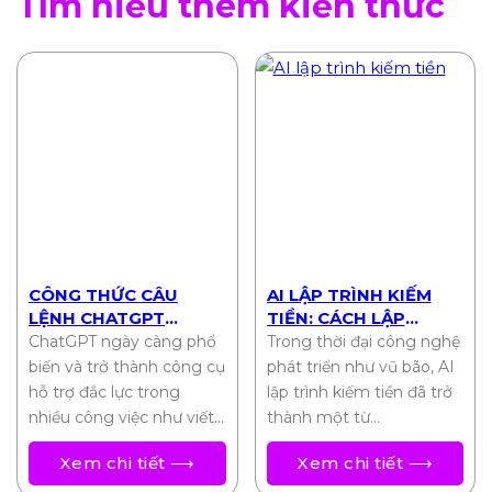
Tìm hiểu thêm kiến thức
CÔNG THỨC CÂU
AI LẬP TRÌNH KIẾM
LỆNH CHATGPT
TIỀN: CÁCH LẬP
CHUẨN NHẤT 2025
TRÌNH VIÊN BIẾN Ý
ChatGPT ngày càng phổ
Trong thời đại công nghệ
TƯỞNG THÀNH THU
biến và trở thành công cụ
phát triển như vũ bão, AI
NHẬP THỤ ĐỘNG
hỗ trợ đắc lực trong
lập trình kiếm tiền đã trở
nhiều công việc như viết…
thành một từ…
Xem chi tiết ⟶
Xem chi tiết ⟶