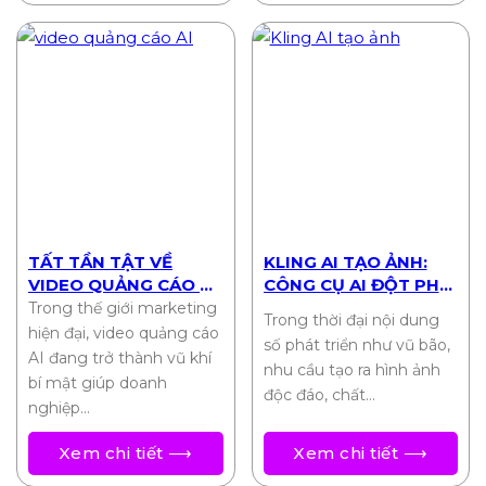
TẤT TẦN TẬT VỀ
KLING AI TẠO ẢNH:
VIDEO QUẢNG CÁO AI:
CÔNG CỤ AI ĐỘT PHÁ
TỐI ƯU CHI PHÍ, TỐI
CHO SÁNG TẠO HÌNH
Trong thế giới marketing
Trong thời đại nội dung
ĐA HIỆU QUẢ
ẢNH 2025
hiện đại, video quảng cáo
số phát triển như vũ bão,
AI đang trở thành vũ khí
nhu cầu tạo ra hình ảnh
bí mật giúp doanh
độc đáo, chất…
nghiệp…
Xem chi tiết ⟶
Xem chi tiết ⟶