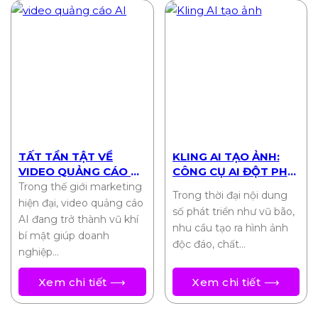
TẤT TẦN TẬT VỀ
KLING AI TẠO ẢNH:
VIDEO QUẢNG CÁO AI:
CÔNG CỤ AI ĐỘT PHÁ
TỐI ƯU CHI PHÍ, TỐI
CHO SÁNG TẠO HÌNH
Trong thế giới marketing
Trong thời đại nội dung
ĐA HIỆU QUẢ
ẢNH 2025
hiện đại, video quảng cáo
số phát triển như vũ bão,
AI đang trở thành vũ khí
nhu cầu tạo ra hình ảnh
bí mật giúp doanh
độc đáo, chất…
nghiệp…
Xem chi tiết ⟶
Xem chi tiết ⟶