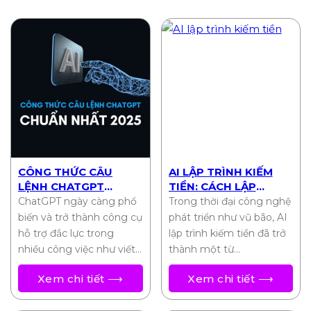
CÔNG THỨC CÂU
AI LẬP TRÌNH KIẾM
LỆNH CHATGPT
TIỀN: CÁCH LẬP
CHUẨN NHẤT 2025
TRÌNH VIÊN BIẾN Ý
ChatGPT ngày càng phổ
Trong thời đại công nghệ
TƯỞNG THÀNH THU
biến và trở thành công cụ
phát triển như vũ bão, AI
NHẬP THỤ ĐỘNG
hỗ trợ đắc lực trong
lập trình kiếm tiền đã trở
nhiều công việc như viết…
thành một từ…
Xem chi tiết ⟶
Xem chi tiết ⟶