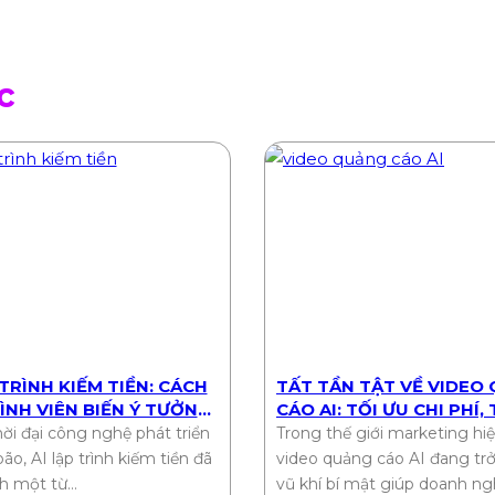
c
 TRÌNH KIẾM TIỀN: CÁCH
TẤT TẦN TẬT VỀ VIDEO
ÌNH VIÊN BIẾN Ý TƯỞNG
CÁO AI: TỐI ƯU CHI PHÍ,
 THU NHẬP THỤ ĐỘNG
HIỆU QUẢ
ời đại công nghệ phát triển
Trong thế giới marketing hiệ
ão, AI lập trình kiếm tiền đã
video quảng cáo AI đang tr
nh một từ…
vũ khí bí mật giúp doanh ng