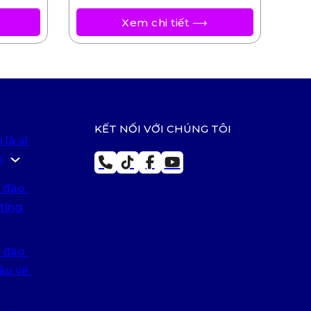
Xem chi tiết ⟶
KẾT NỐI VỚI CHÚNG TÔI
là ai
h
 đào 
ing 
 đào 
âu về 