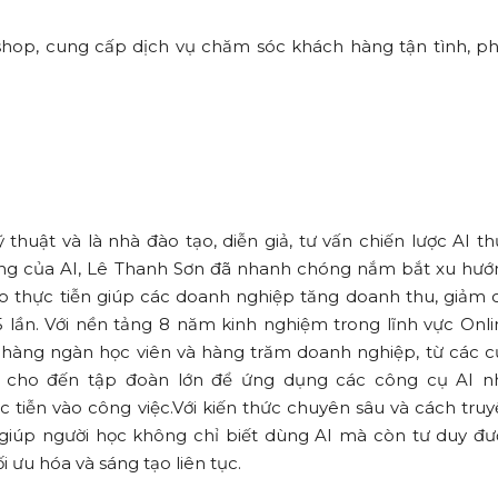
hop, cung cấp dịch vụ chăm sóc khách hàng tận tình, ph
thuật và là nhà đào tạo, diễn giả, tư vấn chiến lược AI t
ụng của AI, Lê Thanh Sơn đã nhanh chóng nắm bắt xu hướ
o thực tiễn giúp các doanh nghiệp tăng doanh thu, giảm c
5 lần. Với nền tảng 8 năm kinh nghiệm trong lĩnh vực Onl
hàng ngàn học viên và hàng trăm doanh nghiệp, từ các c
n cho đến tập đoàn lớn để ứng dụng các công cụ AI n
 tiễn vào công việc.Với kiến thức chuyên sâu và cách tru
n giúp người học không chỉ biết dùng AI mà còn tư duy đư
i ưu hóa và sáng tạo liên tục.