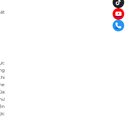
át
hực
ng
hi
ine
ửa
hư
yền
ợc