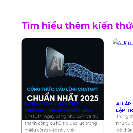
Tìm hiểu thêm kiến thứ
CÔNG THỨC CÂU LỆNH
AI LẬP
CHATGPT CHUẨN NHẤT 2025
LẬP TR
THÀNH
ChatGPT ngày càng phổ biến và trở
Trong th
thành công cụ hỗ trợ đắc lực trong
như vũ b
nhiều công việc như viết…
trở thà