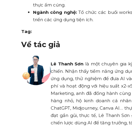
thực ấm cúng.
Ngành công nghệ:
Tổ chức các buổi works
triển các ứng dụng tiện ích.
Tag:
Về tác giả
Lê Thanh Sơn
là một chuyên gia kỹ 
chiến. Nhận thấy tiềm năng ứng d
ứng dụng, thử nghiệm để đưa AI và
phí và hoạt động với hiệu suất x2-x
Marketing, anh đã đồng hành cùng 
hàng nhỏ, hộ kinh doanh cá nhâ
ChatGPT, Midjourney, Canva AI… thực
đạt gần gũi, thực tế, Lê Thanh Sơ
chiến lược dùng AI để tăng trưởng, tố