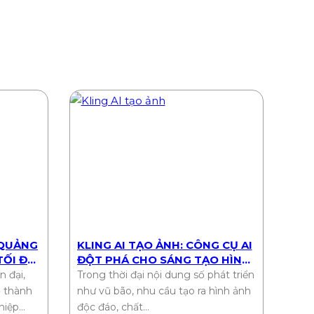
 QUẢNG
KLING AI TẠO ẢNH: CÔNG CỤ AI
 TỐI ĐA
ĐỘT PHÁ CHO SÁNG TẠO HÌNH
ẢNH 2025
n đại,
Trong thời đại nội dung số phát triển
ở thành
như vũ bão, nhu cầu tạo ra hình ảnh
hiệp…
độc đáo, chất…