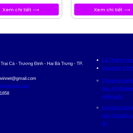
Xem chi tiết ⟶
Xem chi tiết ⟶
Lê Thanh Sơn 
 Trại Cá - Trương Định - Hai Bà Trưng - TP.
Chương Trìn
e.winnet@gmail.com
Chương trình
/lethanhson.net/
tạo AI Market
61858
miễn phí
Chương trình
tạo chuyên s
AI