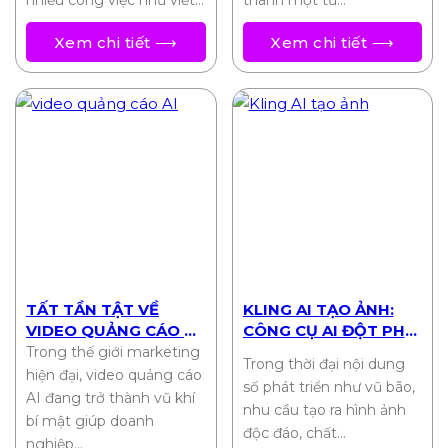
nhiều công việc như viết…
thành một từ…
Xem chi tiết ⟶
Xem chi tiết ⟶
TẤT TẦN TẬT VỀ
KLING AI TẠO ẢNH:
VIDEO QUẢNG CÁO AI:
CÔNG CỤ AI ĐỘT PHÁ
TỐI ƯU CHI PHÍ, TỐI
CHO SÁNG TẠO HÌNH
Trong thế giới marketing
Trong thời đại nội dung
ĐA HIỆU QUẢ
ẢNH 2025
hiện đại, video quảng cáo
số phát triển như vũ bão,
AI đang trở thành vũ khí
nhu cầu tạo ra hình ảnh
bí mật giúp doanh
độc đáo, chất…
nghiệp…