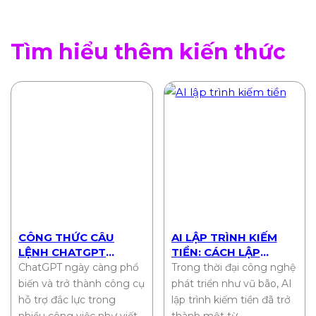
Tìm hiểu thêm kiến thức
CÔNG THỨC CÂU
AI LẬP TRÌNH KIẾM
LỆNH CHATGPT
TIỀN: CÁCH LẬP
CHUẨN NHẤT 2025
TRÌNH VIÊN BIẾN Ý
ChatGPT ngày càng phổ
Trong thời đại công nghệ
TƯỞNG THÀNH THU
biến và trở thành công cụ
phát triển như vũ bão, AI
NHẬP THỤ ĐỘNG
hỗ trợ đắc lực trong
lập trình kiếm tiền đã trở