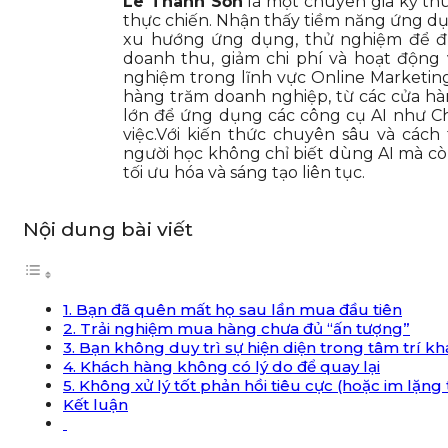
Lê Thanh Sơn
là một chuyên gia kỹ thuậ
thực chiến. Nhận thấy tiềm năng ứng d
xu hướng ứng dụng, thử nghiệm để đư
doanh thu, giảm chi phí và hoạt động 
nghiệm trong lĩnh vực Online Marketin
hàng trăm doanh nghiệp, từ các cửa hà
lớn để ứng dụng các công cụ AI như Ch
việc.Với kiến thức chuyên sâu và cách
người học không chỉ biết dùng AI mà cò
tối ưu hóa và sáng tạo liên tục.
Nội dung bài viết
1. Bạn đã quên mất họ sau lần mua đầu tiên
2. Trải nghiệm mua hàng chưa đủ “ấn tượng”
3. Bạn không duy trì sự hiện diện trong tâm trí k
4. Khách hàng không có lý do để quay lại
5. Không xử lý tốt phản hồi tiêu cực (hoặc im lặng 
Kết luận