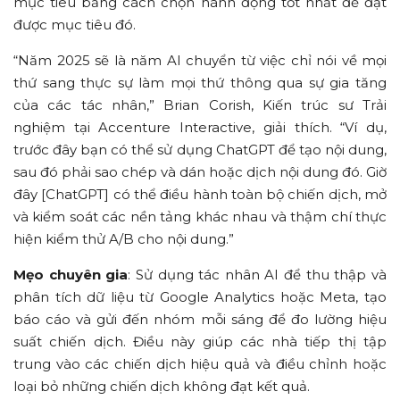
mục tiêu bằng cách chọn hành động tốt nhất để đạt
được mục tiêu đó.
“Năm 2025 sẽ là năm AI chuyển từ việc chỉ nói về mọi
thứ sang thực sự làm mọi thứ thông qua sự gia tăng
của các tác nhân,” Brian Corish, Kiến trúc sư Trải
nghiệm tại Accenture Interactive, giải thích. “Ví dụ,
trước đây bạn có thể sử dụng ChatGPT để tạo nội dung,
sau đó phải sao chép và dán hoặc dịch nội dung đó. Giờ
đây [ChatGPT] có thể điều hành toàn bộ chiến dịch, mở
và kiểm soát các nền tảng khác nhau và thậm chí thực
hiện kiểm thử A/B cho nội dung.”
Mẹo chuyên gia
: Sử dụng tác nhân AI để thu thập và
phân tích dữ liệu từ Google Analytics hoặc Meta, tạo
báo cáo và gửi đến nhóm mỗi sáng để đo lường hiệu
suất chiến dịch. Điều này giúp các nhà tiếp thị tập
trung vào các chiến dịch hiệu quả và điều chỉnh hoặc
loại bỏ những chiến dịch không đạt kết quả.