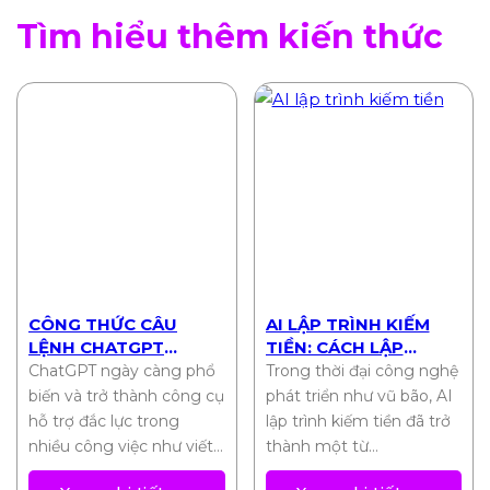
Tìm hiểu thêm kiến thức
CÔNG THỨC CÂU
AI LẬP TRÌNH KIẾM
LỆNH CHATGPT
TIỀN: CÁCH LẬP
CHUẨN NHẤT 2025
TRÌNH VIÊN BIẾN Ý
ChatGPT ngày càng phổ
Trong thời đại công nghệ
TƯỞNG THÀNH THU
biến và trở thành công cụ
phát triển như vũ bão, AI
NHẬP THỤ ĐỘNG
hỗ trợ đắc lực trong
lập trình kiếm tiền đã trở
nhiều công việc như viết…
thành một từ…